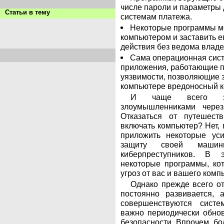
числе пароли и параметры 
Статьи в тему
системам платежа.
Некоторые программы мо
компьютером и заставить е
действия без ведома владе
Сама операционная сист
приложения, работающие п
уязвимости, позволяющие 
компьютере вредоносный к
И чаще всего эт
злоумышленниками через
Отказаться от путешес
включать компьютер? Нет, 
приложить некоторые ус
защиту своей маши
киберпреступников. В 
некоторые программы, ко
угроз от вас и вашего комп
Однако прежде всего от
постоянно развивается, 
совершенствуются сист
важно периодически обно
безопасности. Впрочем, бо