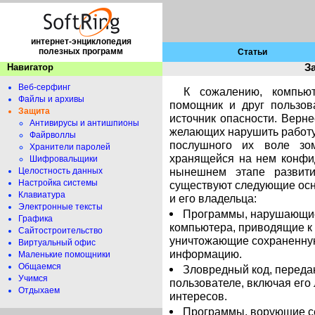
интернет-энциклопедия
полезных программ
Статьи
Навигатор
З
Веб-серфинг
К сожалению, компью
Файлы и архивы
помощник и друг пользов
Защита
источник опасности. Верне
Антивирусы и антишпионы
желающих нарушить работу 
Файрволлы
послушного их воле зо
Хранители паролей
хранящейся на нем конфи
Шифровальщики
нынешнем этапе развити
Целостность данных
Настройка системы
существуют следующие осн
Клавиатура
и его владельца:
Электронные тексты
Программы, нарушающие
Графика
компьютера, приводящие к
Сайтостроительство
уничтожающие сохраненну
Виртуальный офис
информацию.
Маленькие помощники
Общаемся
Зловредный код, перед
Учимся
пользователе, включая его
Отдыхаем
интересов.
Программы, ворующие с