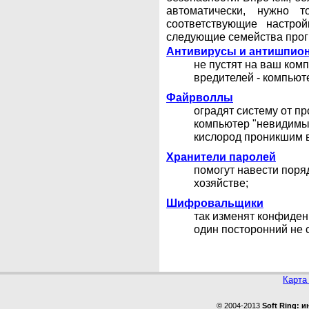
автоматически, нужно т
соответствующие настро
следующие семейства прог
Антивирусы и антишпио
не пустят на ваш ком
вредителей - компьют
Файрволлы
оградят систему от пр
компьютер "невидимы
кислород проникшим в
Хранители паролей
помогут навести поря
хозяйстве;
Шифровальщики
так изменят конфиде
один посторонний не 
Карта
© 2004-2013
Soft Ring: 