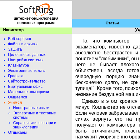
интернет-энциклопедия
полезных программ
Статьи
Навигатор
У
Веб-серфинг
То, что компьютер – 
Файлы и архивы
экзаменатор, известно да
Защита
абсолютно бесстрастен и
Целостность данных
понятием "любимчики", он н
Настройка системы
него не бывает плохого
Клавиатура
объективен, всегда гото
Электронные тексты
очередную порцию знан
Графика
Сайтостроительство
бесконечно долго, не сры
Виртуальный офис
тупица!". Кроме того, псих
Маленькие помощники
незнание бездушной машин
Общаемся
Однако в этом кроется
Учимся
минус. Компьютер не отсле
Иностранные языки
Если человек забрасывает 
Экспертные и тестовые
системы
силах вернуть его на п
Справочники, словари и
получает от компьютера т
энциклопедии
быть отличником, пласт
Отдыхаем
нахмурит укоризненно бров