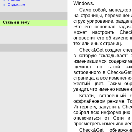
Windows.
Отдыхаем
Само собой, менеджер 
на страницы, перемещени
структурирование, раздел
Статьи в тему
Это его основная задача
может настроить Chec
оповестит его об измене
тех или иных страниц.
Check&Get создает спе
в которую "складывает" 
изменившимся содержимы
щелкнет по такой зак
встроенного в Check&Get
страница, а все изменени
желтый цвет. Таким обр
увидит, что именно измени
Кстати, встроенный 
оффлайновом режиме. То 
Интернету, запустить Che
собрал всю информацию 
отключиться от Сети и 
просмотреть изменившиес
Check&Get обнаружи