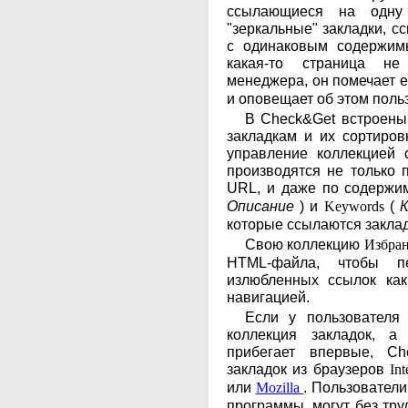
ссылающиеся на одну
"зеркальные" закладки, 
с одинаковым содержим
какая-то страница не
менеджера, он помечает е
и оповещает об этом поль
В Check&Get встроены
закладкам и их сортиров
управление коллекцией 
производятся не только 
URL, и даже по содерж
Описание
) и
(
Keywords
которые ссылаются заклад
Свою коллекцию
Избра
HTML-файла, чтобы п
излюбленных ссылок как
навигацией.
Если у пользователя
коллекция закладок, 
прибегает впервые, Ch
закладок из браузеров
In
или
. Пользовател
Mozilla
программы, могут без тру