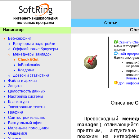
интернет-энциклопедия
полезных программ
Статьи
Навигатор
Che
Веб-серфинг
Скачать Ch
Браузеры и надстройки
Язык интерфе
Оффлайновые браузеры
языков
Менеджеры закладок
Сайт прогр
Варианты прио
Check&Get
версия
inBookmarks
не разв
Кладовка
версия
версии 
Дозвон и статистика
Купить
Файлы и архивы
Доп. информ
Защита
Целостность данных
Настройка системы
Клавиатура
Описание
C
Электронные тексты
Графика
Сайтостроительство
Превосходный
менед
Виртуальный офис
manager
), отличающийс
Маленькие помощники
приятным, интуитивн
Общаемся
похожим на интерфей
Учимся