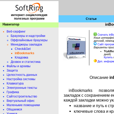
интернет-энциклопедия
полезных программ
Статьи
Навигатор
inBo
Веб-серфинг
Скачать inB
Браузеры и надстройки
Язык интерфе
Оффлайновые браузеры
датский, немец
Менеджеры закладок
Сайт прогр
Варианты при
Check&Get
Try&B
inBookmarks
дней)
Кладовка
Купить
Доп. инфор
Дозвон и статистика
Файлы и архивы
Защита
Целостность данных
Описание
in
Настройка системы
Клавиатура
Электронные тексты
inBookmarks позвол
Графика
закладок с сохранением е
Сайтостроительство
каждой закладки можно ук
Виртуальный офис
Маленькие помощники
название и путь к ст
Общаемся
ключевые слова и кр
Учимся